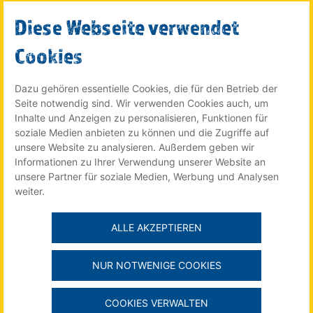
Diese Webseite verwendet
SUCHE STARTEN
Cookies
Dazu gehören essentielle Cookies, die für den Betrieb der
Seite notwendig sind. Wir verwenden Cookies auch, um
© 2022 Röser MEDIA GmbH & Co. KG - ein Unternehmen im
Inhalte und Anzeigen zu personalisieren, Funktionen für
Röser Medienhaus
soziale Medien anbieten zu können und die Zugriffe auf
unsere Website zu analysieren. Außerdem geben wir
Informationen zu Ihrer Verwendung unserer Website an
unsere Partner für soziale Medien, Werbung und Analysen
Der Stellenmarkt für Auszubildende online auf:
weiter.
ALLE AKZEPTIEREN
Impressum
NUR NOTWENIGE COOKIES
Datenschutzerklärung
Mediadaten Online
COOKIES VERWALTEN