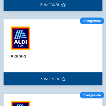
ZUM PROFIL
2 Angebote
Aldi Süd
ZUM PROFIL
2 Angebote