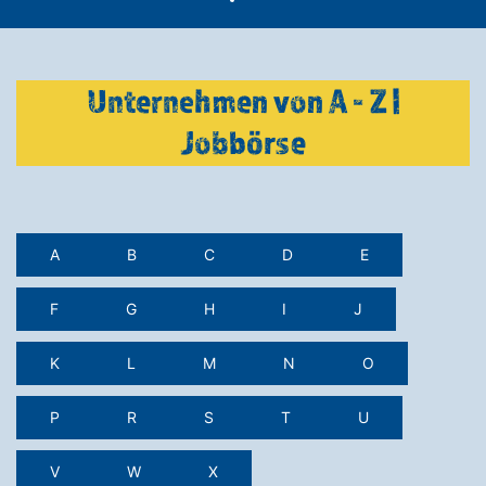
Unternehmen von A - Z |
Jobbörse
A
B
C
D
E
F
G
H
I
J
K
L
M
N
O
P
R
S
T
U
V
W
X