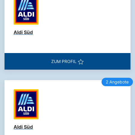
Aldi Süd
ZUM PROFIL
2 Angebote
Aldi Süd