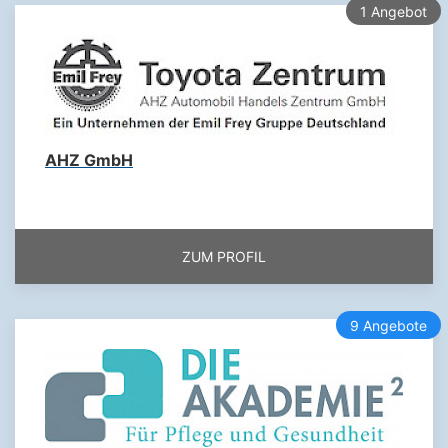
1 Angebot
AHZ GmbH
ZUM PROFIL
9 Angebote