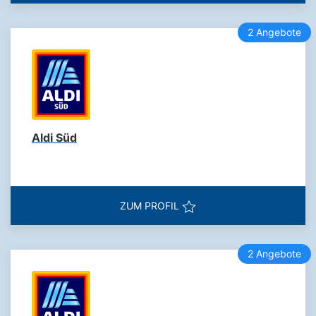
2 Angebote
Aldi Süd
ZUM PROFIL
2 Angebote