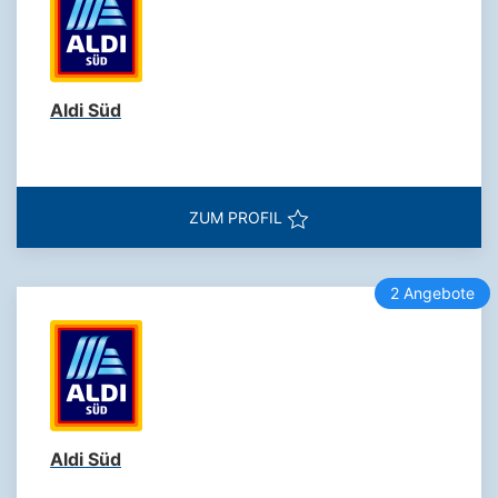
Aldi Süd
ZUM PROFIL
2 Angebote
Aldi Süd