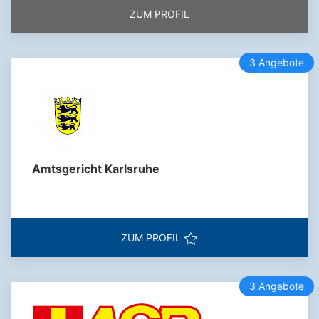
ZUM PROFIL
3 Angebote
Amtsgericht Karlsruhe
ZUM PROFIL
3 Angebote