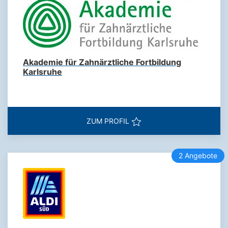
Akademie für Zahnärztliche Fortbildung
Karlsruhe
ZUM PROFIL
2 Angebote