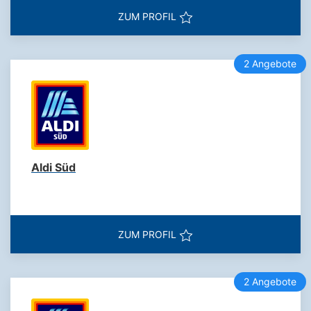
ZUM PROFIL
2 Angebote
Aldi Süd
ZUM PROFIL
2 Angebote