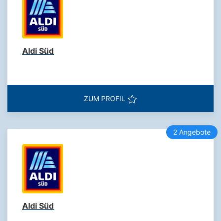
Aldi Süd
ZUM PROFIL
2 Angebote
Aldi Süd