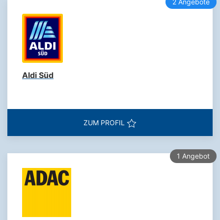
2 Angebote
Aldi Süd
ZUM PROFIL
1 Angebot