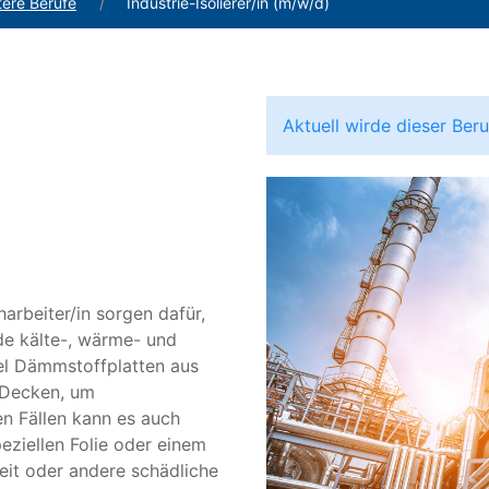
tere Berufe
Industrie-Isolierer/in (m/w/d)
Aktuell wirde dieser Be
harbeiter/in sorgen dafür,
de kälte-, wärme- und
iel Dämmstoffplatten aus
 Decken, um
n Fällen kann es auch
eziellen Folie oder einem
eit oder andere schädliche