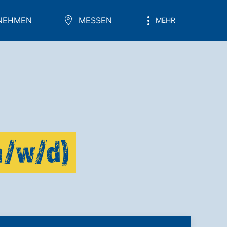
NEHMEN
MESSEN
MEHR
m/w/d)