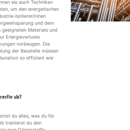
nnen sie auch Techniken
den, um den energetischen
ustrie-Isolierer/innen
nergieeinsparung und dem
s geeigneten Materials und
ur Energieverluste
rkungen vorbeugen. Die
htung der Baustelle müssen
solation so effizient wie
erer/in ab?
ernst du alles, was du für
b trainierst du den
 wie man Dämmstoffe