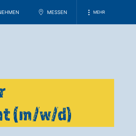
NEHMEN
MESSEN
MEHR
r
t (m/w/d)