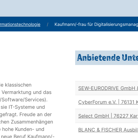
ormationstechnologie
Kaufmann/-frau für Digitalisierungsman
Anbietende Un
e klassischen
SEW-EURODRIVE GmbH & 
ie Vermarktung und das
/Software/Services).
CyberForum e.V. | 76131 
 sie IT-Systeme und
efragt. Freude an der
Select GmbH | 76227 Kar
tlichen Zusammenhängen
ne hohe Kunden- und
BLANC & FISCHER Ausbil
r neue Beruf Kaufmann/-