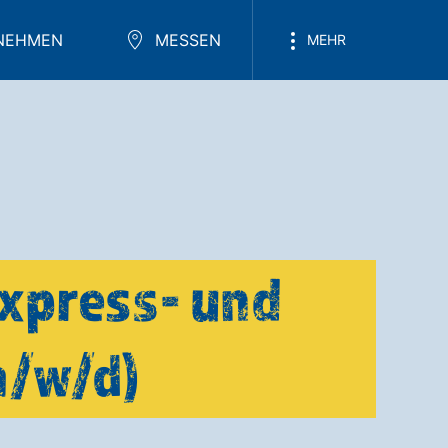
NEHMEN
MESSEN
MEHR
Express- und
m/w/d)