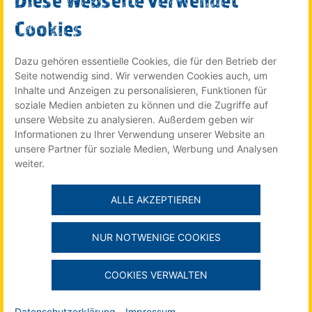
SUCHE STARTEN
Cookies
Dazu gehören essentielle Cookies, die für den Betrieb der
Seite notwendig sind. Wir verwenden Cookies auch, um
© 2022 Röser MEDIA GmbH & Co. KG - ein Unternehmen im
Inhalte und Anzeigen zu personalisieren, Funktionen für
Röser Medienhaus
soziale Medien anbieten zu können und die Zugriffe auf
unsere Website zu analysieren. Außerdem geben wir
Informationen zu Ihrer Verwendung unserer Website an
unsere Partner für soziale Medien, Werbung und Analysen
Der Stellenmarkt für Auszubildende online auf:
weiter.
ALLE AKZEPTIEREN
Impressum
NUR NOTWENIGE COOKIES
Datenschutzerklärung
Mediadaten Online
COOKIES VERWALTEN
Mediadaten Print Technologieregion
Über Röser MEDIA
Datenschutzerklärung
Impressum