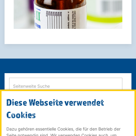
Diese Webseite verwendet
SUCHE STARTEN
Cookies
Dazu gehören essentielle Cookies, die für den Betrieb der
Seite notwendig sind. Wir verwenden Cookies auch, um
© 2022 Röser MEDIA GmbH & Co. KG - ein Unternehmen im