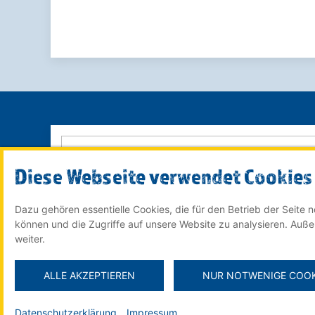
Diese Webseite verwendet Cookies
Dazu gehören essentielle Cookies, die für den Betrieb der Seite
© 2022 Röser MEDIA GmbH & Co. KG - ein Unternehmen
können und die Zugriffe auf unsere Website zu analysieren. Auß
im
Röser Medienhaus
weiter.
ALLE AKZEPTIEREN
NUR NOTWENIGE COOK
Datenschutzerklärung
Impressum