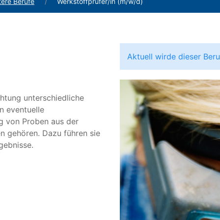
tere Berufe
Werkstoffprüfer/in (m/w/d)
Aktuell wirde dieser Be
htung unterschiedliche
n eventuelle
g von Proben aus der
n gehören. Dazu führen sie
gebnisse.