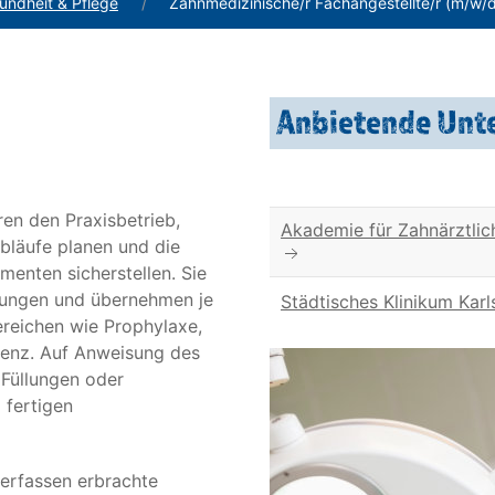
undheit & Pflege
Zahnmedizinische/r Fachangestellte/r (m/w/
Anbietende Un
en den Praxisbetrieb,
Akademie für Zahnärztlich
bläufe planen und die
enten sicherstellen. Sie
lungen und übernehmen je
Städtisches Klinikum Kar
ereichen wie Prophylaxe,
tenz. Auf Anweisung des
 Füllungen oder
 fertigen
erfassen erbrachte