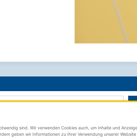
 notwendig sind. Wir verwenden Cookies auch, um Inhalte und Anzeige
Der Stellenmarkt für Auszubildende online auf:
erdem geben wir Informationen zu Ihrer Verwendung unserer Website