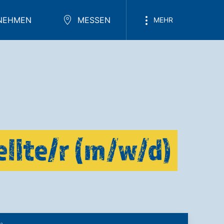
NEHMEN
MESSEN
MEHR
llte/r (m/w/d)