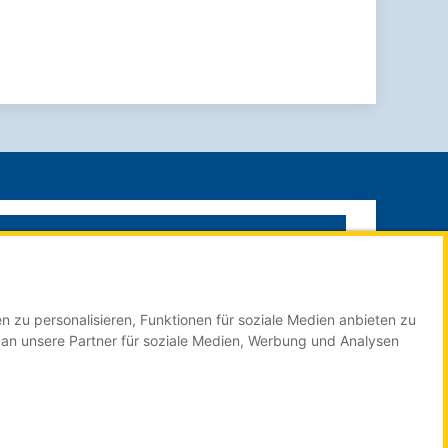
SUCHE STARTEN
n zu personalisieren, Funktionen für soziale Medien anbieten zu
Impressum
 an unsere Partner für soziale Medien, Werbung und Analysen
Datenschutzerklärung
Mediadaten Online
Mediadaten Print Technologieregion