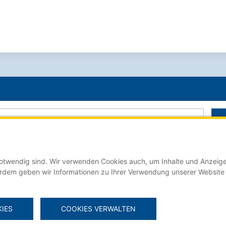
 notwendig sind. Wir verwenden Cookies auch, um Inhalte und Anzeige
Der Stellenmarkt für Auszubildende online auf:
erdem geben wir Informationen zu Ihrer Verwendung unserer Website
IES
COOKIES VERWALTEN