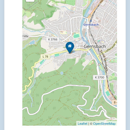
Leaflet
| ©
OpenStreetMap