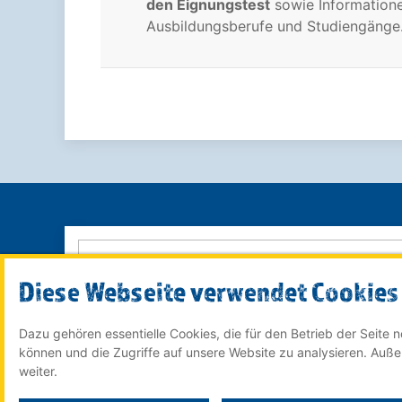
den Eignungstest
sowie Information
Ausbildungsberufe und Studiengänge
Diese Webseite verwendet Cookies
Dazu gehören essentielle Cookies, die für den Betrieb der Seite
© 2022 Röser MEDIA GmbH & Co. KG - ein Unternehmen
können und die Zugriffe auf unsere Website zu analysieren. Auß
im
Röser Medienhaus
weiter.