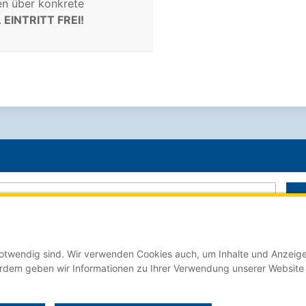
en über konkrete
.
EINTRITT FREI!
 notwendig sind. Wir verwenden Cookies auch, um Inhalte und Anzeige
Der Stellenmarkt für Auszubildende online auf:
erdem geben wir Informationen zu Ihrer Verwendung unserer Website