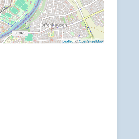
Leaflet
| ©
OpenStreetMap