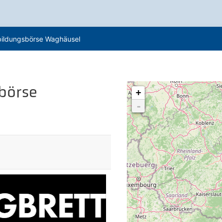
bildungsbörse Waghäusel
börse
+
-