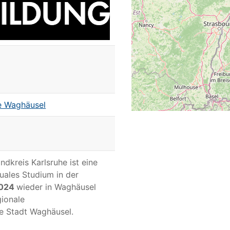
e Waghäusel
dkreis Karlsruhe ist eine
uales Studium in der
2024
wieder in Waghäusel
gionale
ie Stadt Waghäusel.