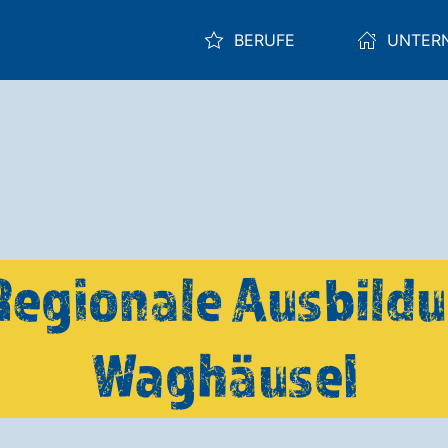
BERUFE
UNTER
Regionale Ausbild
Waghäusel