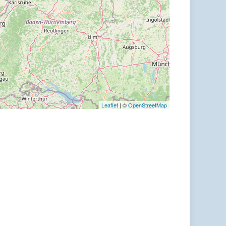
Leaflet
| ©
OpenStreetMap