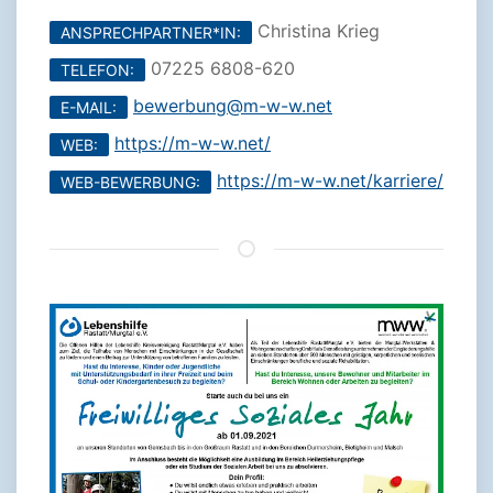
Christina Krieg
ANSPRECHPARTNER*IN:
07225 6808-620
TELEFON:
bewerbung@m-w-w.net
E-MAIL:
https://m-w-w.net/
WEB:
https://m-w-w.net/karriere/
WEB-BEWERBUNG: