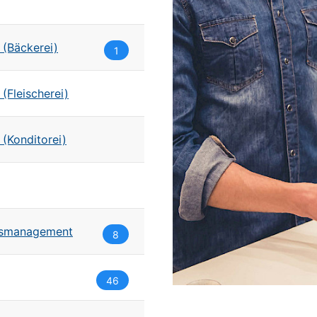
 (Bäckerei)
1
(Fleischerei)
(Konditorei)
elsmanagement
8
46