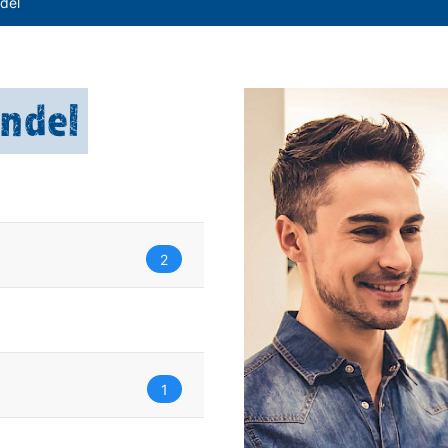
del
andel
2
1