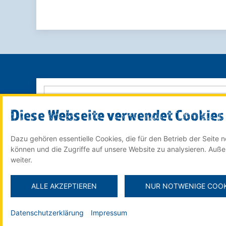
Diese Webseite verwendet Cookies
Dazu gehören essentielle Cookies, die für den Betrieb der Seite
© 2022 Röser MEDIA GmbH & Co. KG - ein Unternehmen
können und die Zugriffe auf unsere Website zu analysieren. Auß
im
Röser Medienhaus
weiter.
ALLE AKZEPTIEREN
NUR NOTWENIGE COOK
Datenschutzerklärung
Impressum