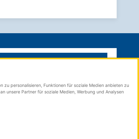
SUCHE STARTEN
n zu personalisieren, Funktionen für soziale Medien anbieten zu
Impressum
 an unsere Partner für soziale Medien, Werbung und Analysen
Datenschutzerklärung
Mediadaten Online
Mediadaten Print Technologieregion
Über Röser MEDIA