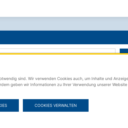
 notwendig sind. Wir verwenden Cookies auch, um Inhalte und Anzeige
Der Stellenmarkt für Auszubildende online auf:
erdem geben wir Informationen zu Ihrer Verwendung unserer Website
IES
COOKIES VERWALTEN