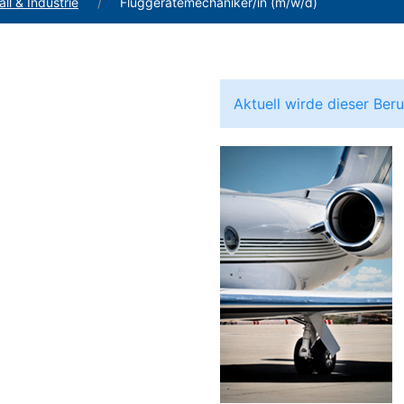
ll & Industrie
Fluggerätemechaniker/in (m/w/d)
Aktuell wirde dieser Be