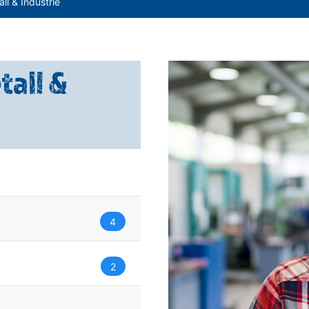
ll & Industrie
tall &
4
2