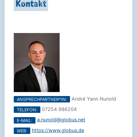
Kontakt
André Yann Nunold
ANSPRECHPARTNER*IN:
07254 986204
TELEFON:
a.nunold@globus.net
E-MAIL:
https://www.globus.de
WEB: