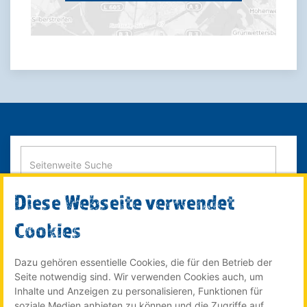
Diese Webseite verwendet
SUCHE STARTEN
Cookies
Dazu gehören essentielle Cookies, die für den Betrieb der
Seite notwendig sind. Wir verwenden Cookies auch, um
© 2022 Röser MEDIA GmbH & Co. KG - ein Unternehmen im
Inhalte und Anzeigen zu personalisieren, Funktionen für
Röser Medienhaus
soziale Medien anbieten zu können und die Zugriffe auf